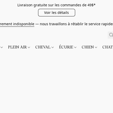
Livraison gratuite sur les commandes de 49$*
Voir les détails
irement indisponible
— nous travaillons à rétablir le service rapi
É
PLEIN AIR
CHEVAL
ÉCURIE
CHIEN
CHA