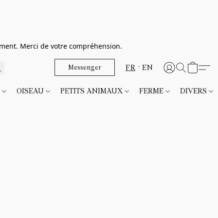
dement. Merci de votre compréhension.
FR
EN
Messenger
T
OISEAU
PETITS ANIMAUX
FERME
DIVERS