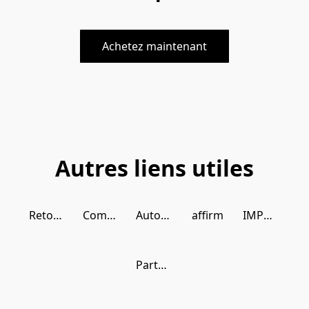
Achetez maintenant
Autres liens utiles
Retour Selles / Saddles return
Commande récurente - Autoship
Autoship - Modalités / Terms and conditions
affirm
IMPORTANT
Partenariat