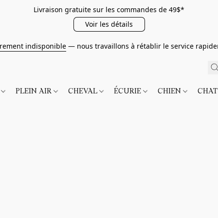
Livraison gratuite sur les commandes de 49$*
Voir les détails
irement indisponible
— nous travaillons à rétablir le service rapi
É
PLEIN AIR
CHEVAL
ÉCURIE
CHIEN
CHA