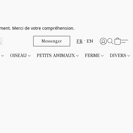
dement. Merci de votre compréhension.
FR
EN
Messenger
T
OISEAU
PETITS ANIMAUX
FERME
DIVERS