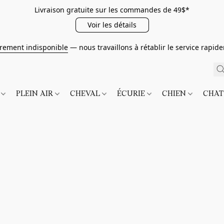
Livraison gratuite sur les commandes de 49$*
Voir les détails
irement indisponible
— nous travaillons à rétablir le service rapi
É
PLEIN AIR
CHEVAL
ÉCURIE
CHIEN
CHA