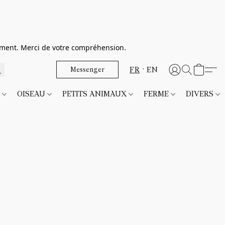
dement. Merci de votre compréhension.
FR
EN
Messenger
T
OISEAU
PETITS ANIMAUX
FERME
DIVERS