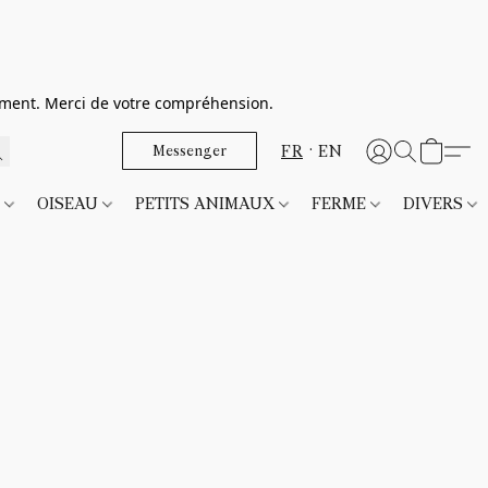
dement. Merci de votre compréhension.
FR
EN
Messenger
T
OISEAU
PETITS ANIMAUX
FERME
DIVERS