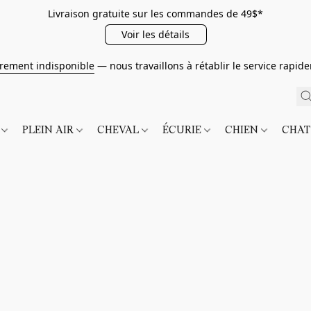
Livraison gratuite sur les commandes de 49$*
Voir les détails
irement indisponible
— nous travaillons à rétablir le service rapi
É
PLEIN AIR
CHEVAL
ÉCURIE
CHIEN
CHA