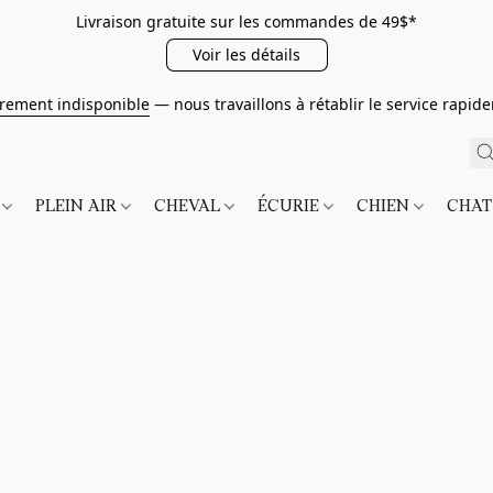
Livraison gratuite sur les commandes de 49$*
Voir les détails
irement indisponible
— nous travaillons à rétablir le service rapi
É
PLEIN AIR
CHEVAL
ÉCURIE
CHIEN
CHA