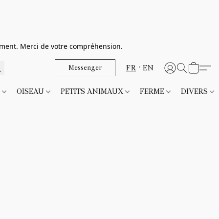
dement. Merci de votre compréhension.
FR
EN
Messenger
T
OISEAU
PETITS ANIMAUX
FERME
DIVERS