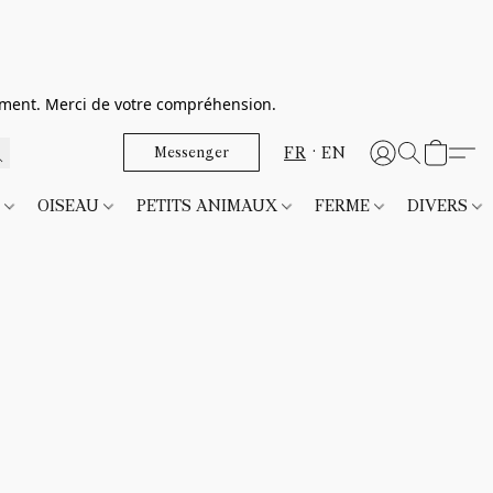
dement. Merci de votre compréhension.
FR
EN
Messenger
T
OISEAU
PETITS ANIMAUX
FERME
DIVERS