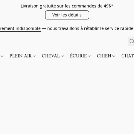
Livraison gratuite sur les commandes de 49$*
Voir les détails
irement indisponible
— nous travaillons à rétablir le service rapi
É
PLEIN AIR
CHEVAL
ÉCURIE
CHIEN
CHA