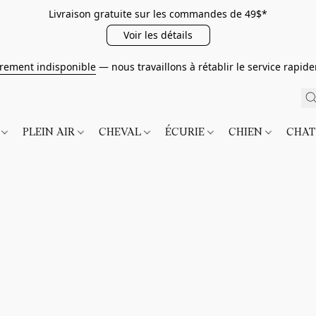
Livraison gratuite sur les commandes de 49$*
Voir les détails
irement indisponible
— nous travaillons à rétablir le service rapi
É
PLEIN AIR
CHEVAL
ÉCURIE
CHIEN
CHA