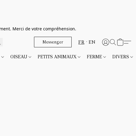
dement. Merci de votre compréhension.
FR
EN
Messenger
T
OISEAU
PETITS ANIMAUX
FERME
DIVERS