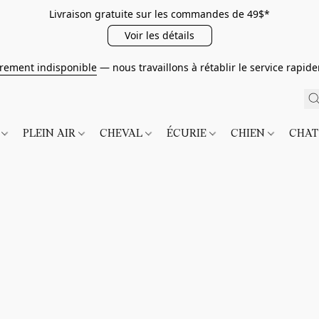
Livraison gratuite sur les commandes de 49$*
Voir les détails
irement indisponible
— nous travaillons à rétablir le service rapi
É
PLEIN AIR
CHEVAL
ÉCURIE
CHIEN
CHA