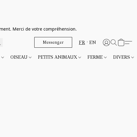
dement. Merci de votre compréhension.
FR
EN
Messenger
T
OISEAU
PETITS ANIMAUX
FERME
DIVERS