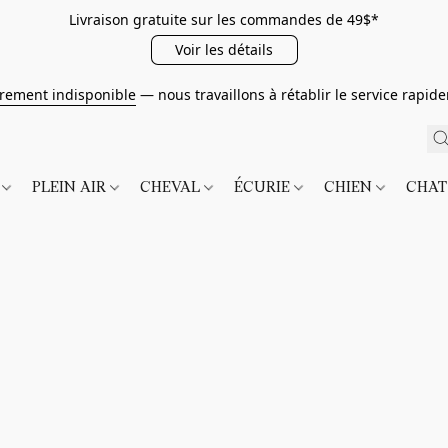
Livraison gratuite sur les commandes de 49$*
Voir les détails
irement indisponible
— nous travaillons à rétablir le service rapi
É
PLEIN AIR
CHEVAL
ÉCURIE
CHIEN
CHA