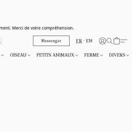
dement. Merci de votre compréhension.
FR
EN
Messenger
T
OISEAU
PETITS ANIMAUX
FERME
DIVERS