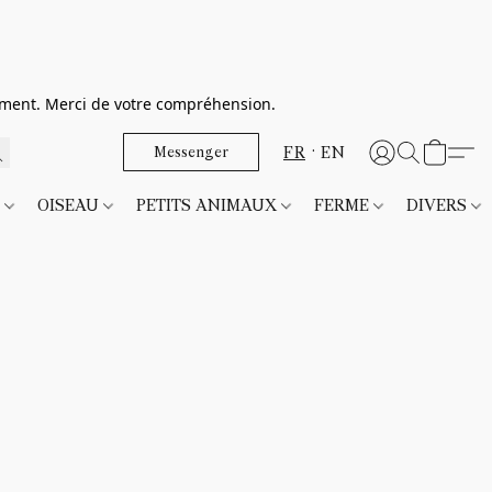
dement. Merci de votre compréhension.
FR
EN
Messenger
T
OISEAU
PETITS ANIMAUX
FERME
DIVERS