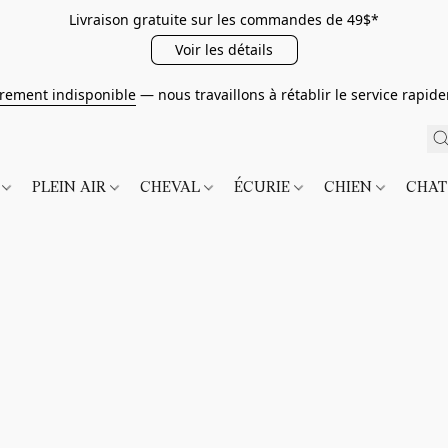
Livraison gratuite sur les commandes de 49$*
Voir les détails
irement indisponible
— nous travaillons à rétablir le service rapi
É
PLEIN AIR
CHEVAL
ÉCURIE
CHIEN
CHA