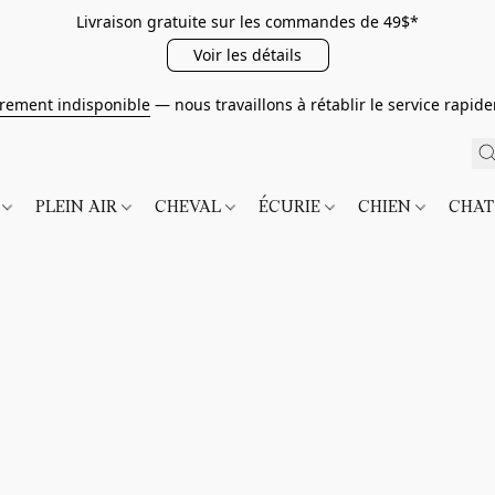
Livraison gratuite sur les commandes de 49$*
Voir les détails
irement indisponible
— nous travaillons à rétablir le service rapi
É
PLEIN AIR
CHEVAL
ÉCURIE
CHIEN
CHA