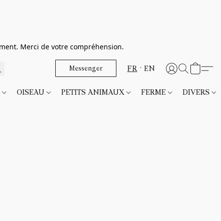
dement. Merci de votre compréhension.
FR
EN
Messenger
T
OISEAU
PETITS ANIMAUX
FERME
DIVERS