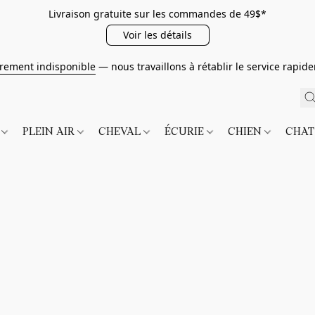
Livraison gratuite sur les commandes de 49$*
Voir les détails
irement indisponible
— nous travaillons à rétablir le service rapi
É
PLEIN AIR
CHEVAL
ÉCURIE
CHIEN
CHA