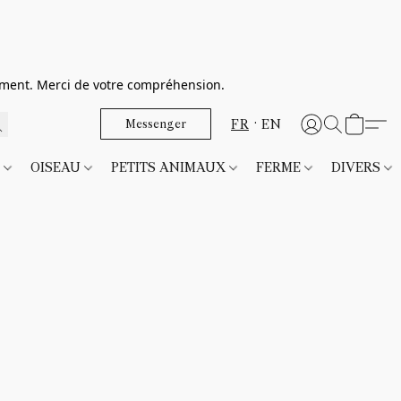
dement. Merci de votre compréhension.
FR
EN
Messenger
T
OISEAU
PETITS ANIMAUX
FERME
DIVERS