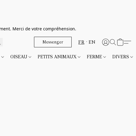
dement. Merci de votre compréhension.
FR
EN
Messenger
T
OISEAU
PETITS ANIMAUX
FERME
DIVERS