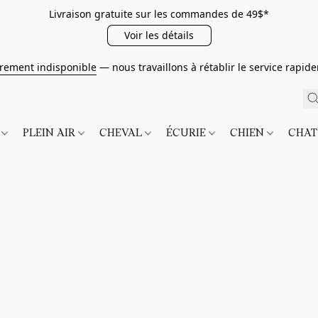
Livraison gratuite sur les commandes de 49$*
Voir les détails
irement indisponible
— nous travaillons à rétablir le service rapi
É
PLEIN AIR
CHEVAL
ÉCURIE
CHIEN
CHA